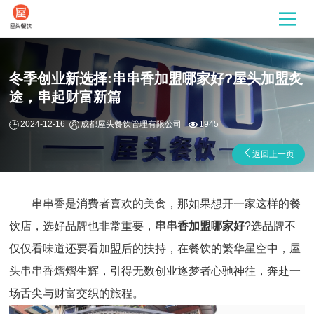
冬季创业新选择:串串香加盟哪家好?屋头加盟炙
途，串起财富新篇
2024-12-16
成都屋头餐饮管理有限公司
1945
返回上一页
串串香是消费者喜欢的美食，那如果想开一家这样的餐
饮店，选好品牌也非常重要，
串串香加盟
哪家好
?选品牌不
仅仅看味道还要看加盟后的扶持，在餐饮的繁华星空中，屋
头串串香熠熠生辉，引得无数创业逐梦者心驰神往，奔赴一
场舌尖与财富交织的旅程。