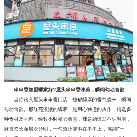
串串香加盟哪家好?屋头串串香味美，瞬间勾动食欲
当你踏入屋头串串香门店，馥郁醇厚的香气袭来，瞬间
勾动食欲。那红亮澄澈的锅底，是用心独运的杰作，精选多
种食材及香料，经数小时精心熬煮，辣意劲道却不失温润，
麻香悠长而层次分明，一勺热汤浇淋在串串上，“嗞啦”一