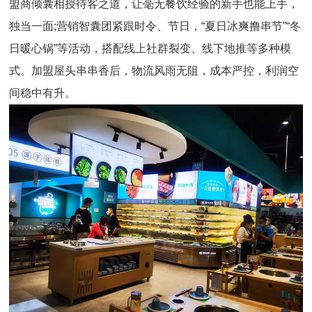
盟商倾囊相授待客之道，让毫无餐饮经验的新手也能上手，
独当一面;营销智囊团紧跟时令、节日，“夏日冰爽撸串节”“冬
日暖心锅”等活动，搭配线上社群裂变、线下地推等多种模
式。加盟屋头串串香后，物流风雨无阻，成本严控，利润空
间稳中有升。