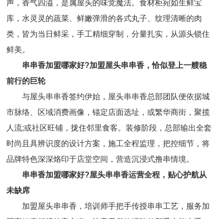
声，香气四溢，是属屋头的味觉魔法。食材柜宛如生鲜宝
库，水灵灵的蔬菜、鲜嫩弹滑的各式丸子、纹理清晰的肉
类，皆为当日鲜采，手工精细穿制，分量扎实，从源头锁住
鲜美。
串串香加盟哪家好?加盟屋头串串香，恰似登上一艘稳
前行的巨轮
与屋头串串香签约伊始，屋头串串香总部团队便依据城
市脉络、区域消费画像，锚定店面选址，或繁华商街，聚揽
人流;或社区旺铺，拢住邻里食客。装修阶段，总部输出全套
时尚且具辨识度的设计方案，施工全程监理，把控细节，将
品牌特色深深烙印于店堂空间，营造沉浸式撸串情境。
串串香加盟哪家好?屋头串串香运营全程，贴心护航从
未缺席
加盟屋头串串香，培训师手把手传授串串工艺，服务加