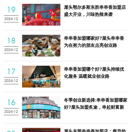
屋头鄂尔多斯东胜串串香加盟店
19
盛大开业，川味热辣来袭
2024-12
串串香加盟哪家好?屋头串串香
18
为在努力的朋友点亮创业路
2024-12
串串香加盟哪个好?屋头持续优
17
化服务 温暖就业创业路
2024-12
冬季创业新选择:串串香加盟哪家
16
好?屋头加盟炙途，串起财富新
2024-12
篇
屋头东莞串串香加盟店：督导助