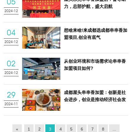
05
力，总部护航，盛大启航
2024-12
想啥来啥!来成都选成都串串香加
04
盟项目,创业有底气
2024-12
从创业环境和市场需求论串串香
02
加盟项目如何?
2024-12
成都屋头串串香加盟：创新是社
29
会进步，创业是推动经济社会发
2024-11
展的重要途径
«
1
2
3
4
5
6
7
8
...