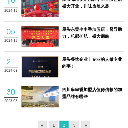
19
盛大开业，川味热辣来袭
2024-12
屋头东莞串串香加盟店：督导助
05
力，总部护航，盛大启航
2024-12
屋头餐饮企业丨专业的人做专业
21
的事！
2024-08
四川串串香加盟店值得信赖的加
30
盟品牌有哪些
2023-06
«
1
2
3
»